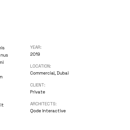
YEAR:
mis
2019
 nus
mi
LOCATION:
Commercial, Dubai
um
CLIENT:
Private
ARCHITECTS:
it
Qode Interactive