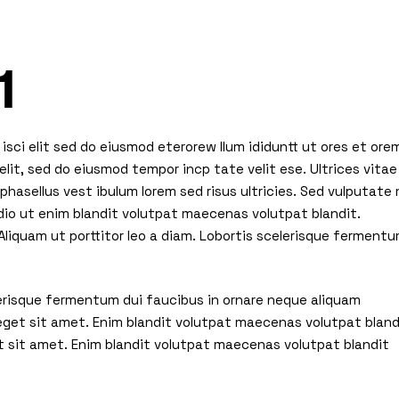
1
isci elit sed do eiusmod eterorew llum ididuntt ut ores et ore
elit, sed do eiusmod tempor incp tate velit ese. Ultrices vitae
hasellus vest ibulum lorem sed risus ultricies. Sed vulputate 
io ut enim blandit volutpat maecenas volutpat blandit.
liquam ut porttitor leo a diam. Lobortis scelerisque ferment
elerisque fermentum dui faucibus in ornare neque aliquam
 eget sit amet. Enim blandit volutpat maecenas volutpat bland
t sit amet. Enim blandit volutpat maecenas volutpat blandit