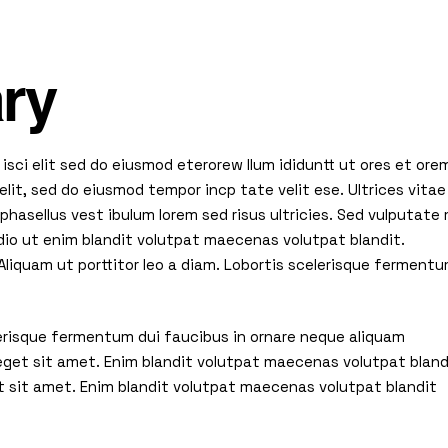
ary
isci elit sed do eiusmod eterorew llum ididuntt ut ores et ore
elit, sed do eiusmod tempor incp tate velit ese. Ultrices vitae
hasellus vest ibulum lorem sed risus ultricies. Sed vulputate 
io ut enim blandit volutpat maecenas volutpat blandit.
liquam ut porttitor leo a diam. Lobortis scelerisque ferment
elerisque fermentum dui faucibus in ornare neque aliquam
 eget sit amet. Enim blandit volutpat maecenas volutpat bland
t sit amet. Enim blandit volutpat maecenas volutpat blandit