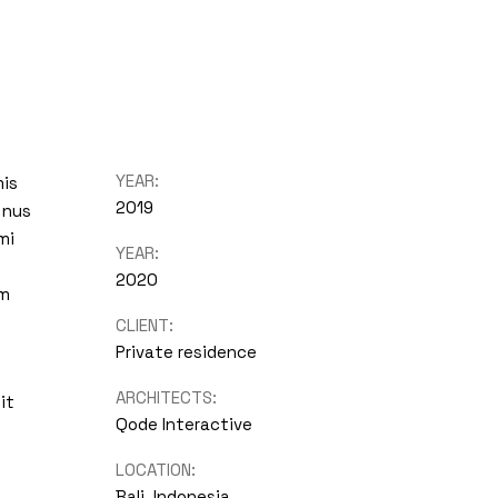
YEAR:
mis
2019
 nus
mi
YEAR:
2020
um
CLIENT:
Private residence
ARCHITECTS:
it
Qode Interactive
LOCATION:
Bali, Indonesia