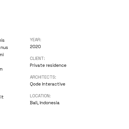
YEAR:
mis
2020
 nus
mi
CLIENT:
Private residence
um
ARCHITECTS:
Qode Interactive
LOCATION:
it
Bali, Indonesia