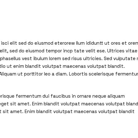
isci elit sed do eiusmod eterorew llum ididuntt ut ores et ore
elit, sed do eiusmod tempor incp tate velit ese. Ultrices vitae
hasellus vest ibulum lorem sed risus ultricies. Sed vulputate 
io ut enim blandit volutpat maecenas volutpat blandit.
liquam ut porttitor leo a diam. Lobortis scelerisque ferment
elerisque fermentum dui faucibus in ornare neque aliquam
 eget sit amet. Enim blandit volutpat maecenas volutpat bland
t sit amet. Enim blandit volutpat maecenas volutpat blandit